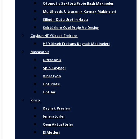
Otomotiv Sektörü Proje Bazlı Makineler
Multiheads Ultrasonik Kaynak Makineleri
Silindir Kutu Üretim Hattı
Sektörlere Özel Proje Ve Design
Coşkun HF Yüksek Frekans
Hf Yüksek Frekans Kaynak Makineleri
Mecasonic
Ultrasonik
Spin Kaynağı
Vibrasyon
Hot Plate
Hot Air
Rinco
Kaynak Presleri
Jeneratörler
Oem Aktuatörler
El Aletleri