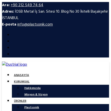
Ara:
+90 212 549 74 64
Adres:
İOSB Metal İş San. Sitesi 10. Blog No 30 İkitelli Başakşehir
İSTANBUL
E-posta
info@plastsonik.com
ANASAYFA
KURUMSAL
Hakkımızda
Misyon & Vizyon
ÜRÜNLER
Plastsonik