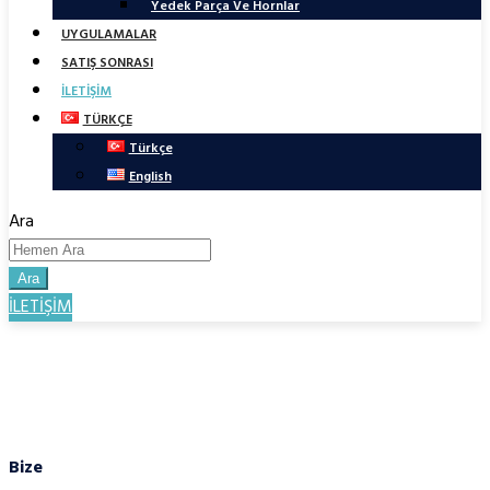
Yedek Parça Ve Hornlar
UYGULAMALAR
SATIŞ SONRASI
İLETİŞİM
TÜRKÇE
Türkçe
English
Ara
Ara
İLETİŞİM
Bize